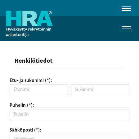
Naviga
Naviga
Henkilötiedot
Etu- ja sukunimi (*):
Puhelin (*):
Sähköposti (*):