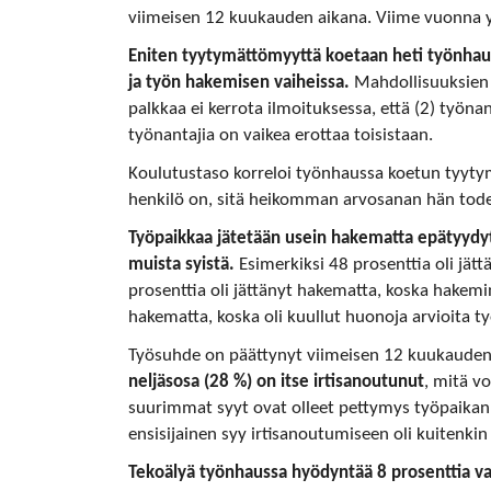
viimeisen 12 kuukauden aikana. Viime vuonna y
Eniten tyytymättömyyttä koetaan heti työnhaun
ja työn hakemisen vaiheissa.
Mahdollisuuksien 
palkkaa ei kerrota ilmoituksessa, että (2) työnan
työnantajia on vaikea erottaa toisistaan.
Koulutustaso korreloi työnhaussa koetun tyyt
henkilö on, sitä heikomman arvosanan hän tode
Työpaikkaa jätetään usein hakematta epätyydyt
muista syistä.
Esimerkiksi 48 prosenttia oli jät
prosenttia oli jättänyt hakematta, koska hakemine
hakematta, koska oli kuullut huonoja arvioita t
Työsuhde on päättynyt viimeisen 12 kuukauden 
neljäsosa (28 %) on itse irtisanoutunut
, mitä v
suurimmat syyt ovat olleet pettymys työpaikan 
ensisijainen syy irtisanoutumiseen oli kuitenkin
Tekoälyä työnhaussa hyödyntää 8 prosenttia va