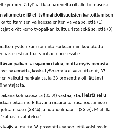
li kymmentä työpaikkaa hakeneita oli alle kolmasosa.
 alkumetreillä eli työmahdollisuuksien kartoittamisen
kartoittamisen vaiheessa eniten vaivaa se, että (1)
tajat eivät kerro työpaikan kulttuurista sekä se, että (3)
ymättömyyden kanssa: mitä korkeammin koulutettu
nnäköisesti antaa työnhaun prosessille.
tävän palkan tai sijainnin takia, mutta myös monista
tänyt hakematta, koska työnantaja ei vakuuttanut, 37
n vaikutti hankalalta, ja 33 prosenttia oli jättänyt
yönantajasta.
aikana kolmasosalta (35 %) vastaajista.
Heistä reilu
oidaan pitää merkittävänä määränä. Irtisanoutumisen
johtamiseen (38 %) ja huono ilmapiiri (33 %). Miehillä
 “kaipasin vaihtelua”.
staajista
, mutta 36 prosenttia sanoo, että voisi hyvin