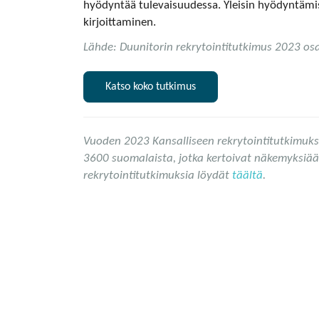
hyödyntää tulevaisuudessa. Yleisin hyödyntämi
kirjoittaminen.
Lähde: Duunitorin rekrytointitutkimus 2023 o
Katso koko tutkimus
Vuoden 2023 Kansalliseen rekrytointitutkimuks
3600 suomalaista, jotka kertoivat näkemyksiää
rekrytointitutkimuksia löydät
täältä
.