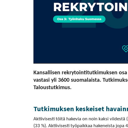
Kansallisen rekrytointitutkimuksen osa
vastasi yli 3600 suomalaista. Tutkimuk
Taloustutkimus.
Tutkimuksen keskeiset havain
Aktiivisesti töitä hakevia on noin kaksi viides
(33 %). Aktiivisesti työpaikkaa hakeneista jop