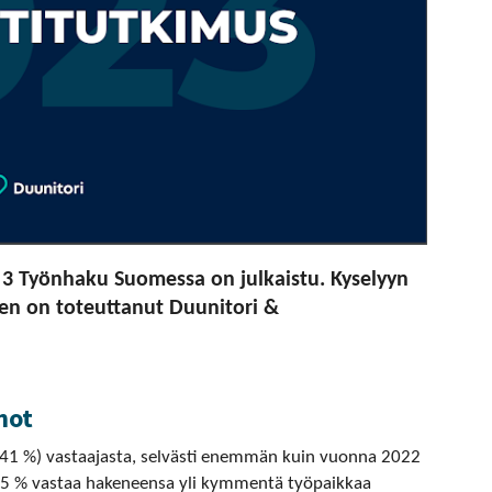
 3 Työnhaku Suomessa on julkaistu. Kyselyyn
sen on toteuttanut Duunitori &
not
tä (41 %) vastaajasta, selvästi enemmän kuin vuonna 2022
a 45 % vastaa hakeneensa yli kymmentä työpaikkaa