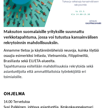
Maksuton suomalaisille yrityksille suunnattu
verkkotapahtuma, jossa voi tutustua kansainvälisen
rekrytoinnin mahdollisuuksiin.
Annamme tietoa ja käytännönläheisiä neuvoja, kuinka löytää
osaajia esimerkiksi Intiasta, Vietnamista, Filippiineiltä,
Brasiliasta sekä EU/ETA-alueelta.
Tapahtumassa esitellään mahdollisuuksia rekrytoida sekä
asiantuntijoita että ammattitaitoisia työntekijöitä eri
toimialoille.
OHJELMA
14.00 Tervetuloa
Suvi Pulkkinen, johtava asiantuntija, Keskuskauppakamari