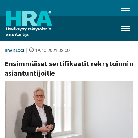
Naviga
Naviga
|
19.10.2021 08:00
HRA BLOGI
Ensimmäiset sertifikaatit rekrytoinnin
asiantuntijoille