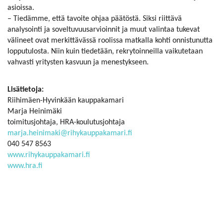
asioissa.
– Tiedämme, että tavoite ohjaa päätöstä. Siksi riittävä
analysointi ja soveltuvuusarvioinnit ja muut valintaa tukevat
välineet ovat merkittävässä roolissa matkalla kohti onnistunutta
lopputulosta. Niin kuin tiedetään, rekrytoinneilla vaikutetaan
vahvasti yritysten kasvuun ja menestykseen.
Lisätietoja:
Riihimäen-Hyvinkään kauppakamari
Marja Heinimäki
toimitusjohtaja, HRA-koulutusjohtaja
marja.heinimaki@rihykauppakamari.fi
040 547 8563
www.rihykauppakamari.fi
www.hra.fi