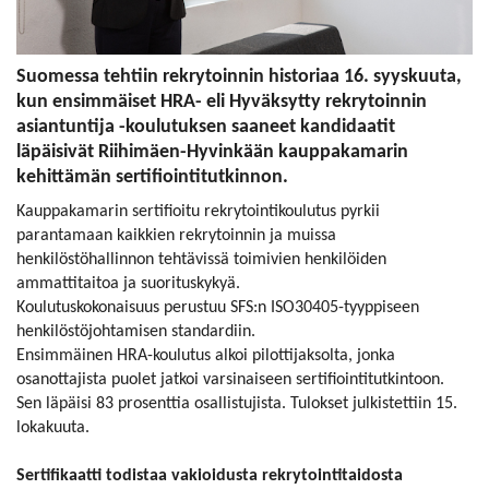
Suomessa tehtiin rekrytoinnin historiaa 16. syyskuuta,
kun ensimmäiset HRA- eli Hyväksytty rekrytoinnin
asiantuntija -koulutuksen saaneet kandidaatit
läpäisivät Riihimäen-Hyvinkään kauppakamarin
kehittämän sertifiointitutkinnon.
Kauppakamarin sertifioitu rekrytointikoulutus pyrkii
parantamaan kaikkien rekrytoinnin ja muissa
henkilöstöhallinnon tehtävissä toimivien henkilöiden
ammattitaitoa ja suorituskykyä.
Koulutuskokonaisuus perustuu SFS:n ISO30405-tyyppiseen
henkilöstöjohtamisen standardiin.
Ensimmäinen HRA-koulutus alkoi pilottijaksolta, jonka
osanottajista puolet jatkoi varsinaiseen sertifiointitutkintoon.
Sen läpäisi 83 prosenttia osallistujista. Tulokset julkistettiin 15.
lokakuuta.
Sertifikaatti todistaa vakioidusta rekrytointitaidosta