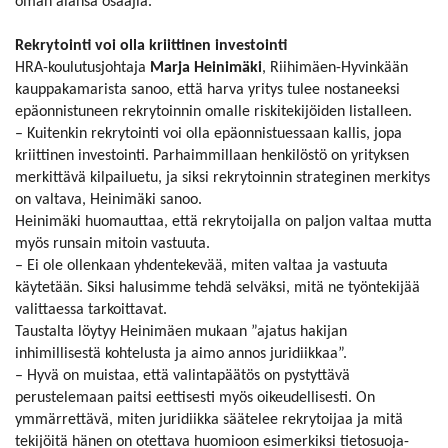
oman alansa osaajia.
Rekrytointi voi olla kriittinen investointi
HRA-koulutusjohtaja
Marja Heinimäki
, Riihimäen-Hyvinkään
kauppakamarista sanoo, että harva yritys tulee nostaneeksi
epäonnistuneen rekrytoinnin omalle riskitekijöiden listalleen.
– Kuitenkin rekrytointi voi olla epäonnistuessaan kallis, jopa
kriittinen investointi. Parhaimmillaan henkilöstö on yrityksen
merkittävä kilpailuetu, ja siksi rekrytoinnin strateginen merkitys
on valtava, Heinimäki sanoo.
Heinimäki huomauttaa, että rekrytoijalla on paljon valtaa mutta
myös runsain mitoin vastuuta.
– Ei ole ollenkaan yhdentekevää, miten valtaa ja vastuuta
käytetään. Siksi halusimme tehdä selväksi, mitä ne työntekijää
valittaessa tarkoittavat.
Taustalta löytyy Heinimäen mukaan ”ajatus hakijan
inhimillisestä kohtelusta ja aimo annos juridiikkaa”.
– Hyvä on muistaa, että valintapäätös on pystyttävä
perustelemaan paitsi eettisesti myös oikeudellisesti. On
ymmärrettävä, miten juridiikka säätelee rekrytoijaa ja mitä
tekijöitä hänen on otettava huomioon esimerkiksi tietosuoja-