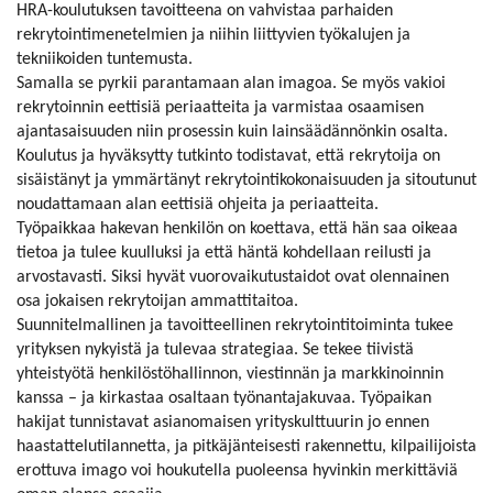
HRA-koulutuksen tavoitteena on vahvistaa parhaiden
rekrytointimenetelmien ja niihin liittyvien työkalujen ja
tekniikoiden tuntemusta.
Samalla se pyrkii parantamaan alan imagoa. Se myös vakioi
rekrytoinnin eettisiä periaatteita ja varmistaa osaamisen
ajantasaisuuden niin prosessin kuin lainsäädännönkin osalta.
Koulutus ja hyväksytty tutkinto todistavat, että rekrytoija on
sisäistänyt ja ymmärtänyt rekrytointikokonaisuuden ja sitoutunut
noudattamaan alan eettisiä ohjeita ja periaatteita.
Työpaikkaa hakevan henkilön on koettava, että hän saa oikeaa
tietoa ja tulee kuulluksi ja että häntä kohdellaan reilusti ja
arvostavasti. Siksi hyvät vuorovaikutustaidot ovat olennainen
osa jokaisen rekrytoijan ammattitaitoa.
Suunnitelmallinen ja tavoitteellinen rekrytointitoiminta tukee
yrityksen nykyistä ja tulevaa strategiaa. Se tekee tiivistä
yhteistyötä henkilöstöhallinnon, viestinnän ja markkinoinnin
kanssa – ja kirkastaa osaltaan työnantajakuvaa. Työpaikan
hakijat tunnistavat asianomaisen yrityskulttuurin jo ennen
haastattelutilannetta, ja pitkäjänteisesti rakennettu, kilpailijoista
erottuva imago voi houkutella puoleensa hyvinkin merkittäviä