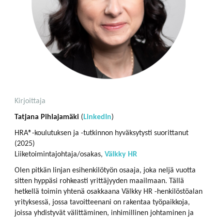
Kirjoittaja
Tatjana Pihlajamäki
(
LinkedIn
)
HRA®-koulutuksen ja -tutkinnon hyväksytysti suorittanut
(2025)
Liiketoimintajohtaja/osakas,
Välkky HR
​​​​​​​Olen pitkän linjan esihenkilötyön osaaja, joka neljä vuotta
sitten hyppäsi rohkeasti yrittäjyyden maailmaan. Tällä
hetkellä toimin yhtenä osakkaana Välkky HR -henkilöstöalan
yrityksessä, jossa tavoitteenani on rakentaa työpaikkoja,
joissa yhdistyvät välittäminen, inhimillinen johtaminen ja