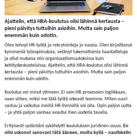
Ajattelin, että HRA-koulutus olisi lähinnä kertausta –
pieni päivitys tuttuihin asioihin. Mutta sain paljon
enemmän kuin odotin.
Olen tehnyt HR-työtä ja rekrytointeja jo vuosia. Olen kirjoittanut
kymmeniä työsopimuksia, vetänyt lukemattomia haastatteluja
ja ollut mukana niin organisaatiomuutoksissa kuin
kehityskeskusteluissa. Ajattelin, että HRA-koulutus olisi lähinnä
kertausta – pieni päivitys tuttuihin asioihin. Mutta sain paljon
enemmän kuin odotin.
Koulutus vei minut ytimeen. Ei vain HR-prosessien logiikkaan,
vaan siihen, miksi me tätä työtä oikeasti teemme. Miten suuri
vastuu ja vaikutus meillä HR-ihmisillä voi olla. Opin paljon uutta
– ja yhtä paljon vanhaa avautui ihan uudella tavalla.
Erityisesti sydäntäni sykähdytti koulutuksen juridinen osuus.
En
olisi uskonut sanovani tätä ääneen, mutta kyllä – nautiskelin