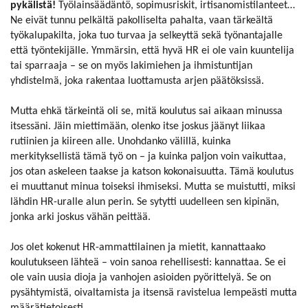
pykälistä!
Työlainsäädäntö, sopimusriskit, irtisanomistilanteet…
Ne eivät tunnu pelkältä pakolliselta pahalta, vaan tärkeältä
työkalupakilta, joka tuo turvaa ja selkeyttä sekä työnantajalle
että työntekijälle. Ymmärsin, että hyvä HR ei ole vain kuuntelija
tai sparraaja – se on myös lakimiehen ja ihmistuntijan
yhdistelmä, joka rakentaa luottamusta arjen päätöksissä.
Mutta ehkä tärkeintä oli se, mitä koulutus sai aikaan minussa
itsessäni. Jäin miettimään, olenko itse joskus jäänyt liikaa
rutiinien ja kiireen alle. Unohdanko välillä, kuinka
merkityksellistä tämä työ on – ja kuinka paljon voin vaikuttaa,
jos otan askeleen taakse ja katson kokonaisuutta. Tämä koulutus
ei muuttanut minua toiseksi ihmiseksi. Mutta se muistutti, miksi
lähdin HR-uralle alun perin. Se sytytti uudelleen sen kipinän,
jonka arki joskus vähän peittää.
Jos olet kokenut HR-ammattilainen ja mietit, kannattaako
koulutukseen lähteä – voin sanoa rehellisesti: kannattaa. Se ei
ole vain uusia dioja ja vanhojen asioiden pyörittelyä. Se on
pysähtymistä, oivaltamista ja itsensä ravistelua lempeästi mutta