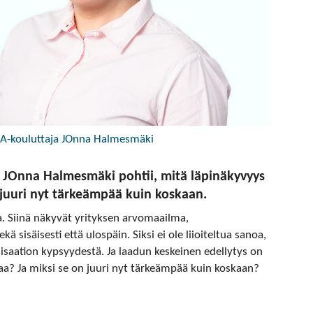
HRA-kouluttaja JOnna Halmesmäki
a JOnna Halmesmäki pohtii, mitä läpinäkyvyys
n juuri nyt tärkeämpää kuin koskaan.
ta. Siinä näkyvät yrityksen arvomaailma,
 sisäisesti että ulospäin. Siksi ei ole liioiteltua sanoa,
nisaation kypsyydestä. Ja laadun keskeinen edellytys on
aa? Ja miksi se on juuri nyt tärkeämpää kuin koskaan?