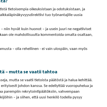
stä?
stä tietoisempia oikeuksistaan ja odotuksistaan, ja
palkkaläpinäkyvyysdirektiivi tuo työnantajille uusia
 niin hyvät kuin huonot – ja usein juuri ne negatiiviset
inkaan ole mahdollisuutta kommentoida omalta osaltaan,
amusta – olla rehellinen - ei vain ulospäin, vaan myös
tä – mutta se vaatii tahtoa
seja, mutta se vaatii tietoista päätöstä ja halua kehittää.
– erityisesti johdon kanssa. Se edellyttää vuoropuhelua ja
aa parempiin rekrytointipäätöksiin, vahvempaan
öihin – ja siihen, että uusi henkilö todella pysyy