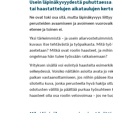
Usein läpinäkyvyydestä puhuttaessa a
tai haastattelujen aikataulujen kert
Ne ovat toki osa sitä, mutta läpinäkyvyys liit
perusteiden avaamiseen ja avoimeen vuorovaikut
etenee ja toinen ei.
Yksi tärkeimmistä – ja usein aliarvostetuimmis
kuvaus itse tehtävästä ja työpaikasta. Mitä työ 
asetetaan? Mitkä ovat roolin haasteet, ja mihin
ongelmaa hän tulee työssään ratkaisemaan?
Yrityksen sisällä voi esiintyä haasteita esimerki
selkeydessä. Voisiko näitäkin asioita avata jo r
paikan vastaanottamiseen, jos niihin pääsee i
siloteltu kuva, jonka perusteella hyvä hakija ott
odotusten välillä ja päättää purkaa työsuhteen k
haasteet olla osa roolin vetovoimaa – jos ne tuod