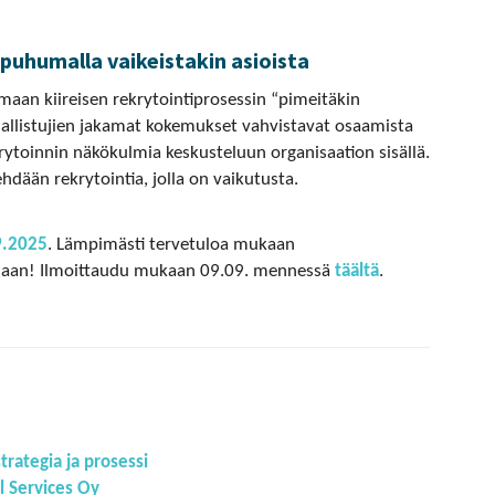
puhumalla vaikeistakin asioista
an kiireisen rekrytointiprosessin “pimeitäkin
osallistujien jakamat kokemukset vahvistavat osaamista
ytoinnin näkökulmia keskusteluun organisaation sisällä.
dään rekrytointia, jolla on vaikutusta.
9.2025
. Lämpimästi tervetuloa mukaan
maan! Ilmoittaudu mukaan 09.09. mennessä
täältä
.
trategia ja prosessi
l Services Oy