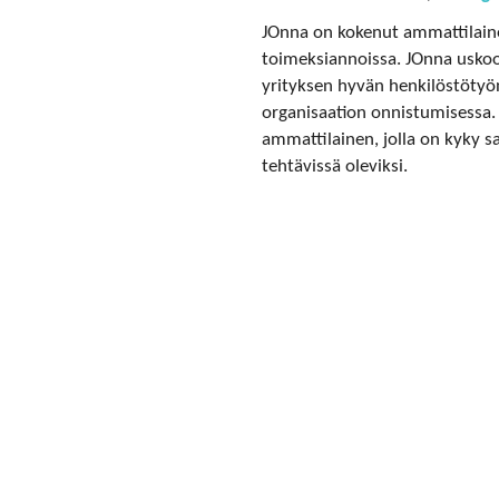
JOnna on kokenut ammattilaine
toimeksiannoissa. JOnna uskoo
yrityksen hyvän henkilöstötyön
organisaation onnistumisessa.
ammattilainen, jolla on kyky sa
tehtävissä oleviksi.