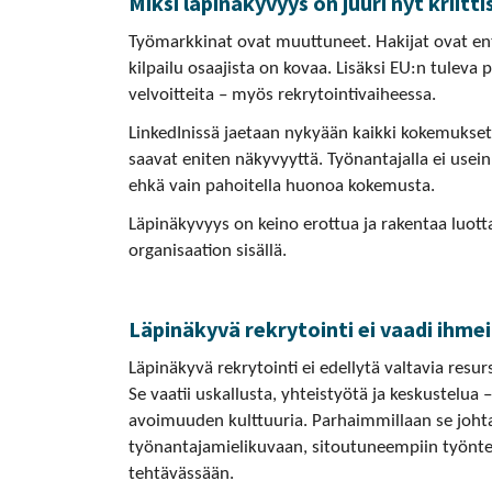
Miksi läpinäkyvyys on juuri nyt kriitti
Työmarkkinat ovat muuttuneet. Hakijat ovat enti
kilpailu osaajista on kovaa. Lisäksi EU:n tuleva 
velvoitteita – myös rekrytointivaiheessa.
LinkedInissä jaetaan nykyään kaikki kokemukset –
saavat eniten näkyvyyttä. Työnantajalla ei use
ehkä vain pahoitella huonoa kokemusta.
Läpinäkyvyys on keino erottua ja rakentaa luott
organisaation sisällä.
Läpinäkyvä rekrytointi ei vaadi ihmei
Läpinäkyvä rekrytointi ei edellytä valtavia resurs
Se vaatii uskallusta, yhteistyötä ja keskustelua 
avoimuuden kulttuuria. Parhaimmillaan se joht
työnantajamielikuvaan, sitoutuneempiin työntekij
tehtävässään.