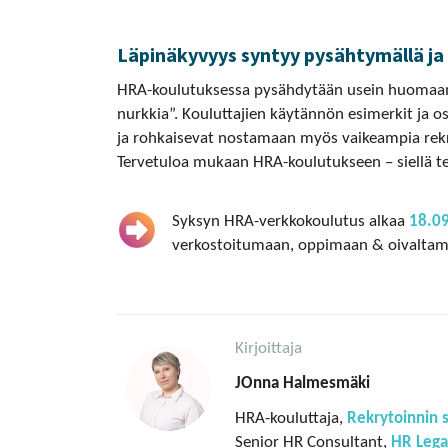
Läpinäkyvyys syntyy pysähtymällä ja 
HRA-koulutuksessa pysähdytään usein huomaama
nurkkia”. Kouluttajien käytännön esimerkit ja 
ja rohkaisevat nostamaan myös vaikeampia rekr
Tervetuloa mukaan HRA-koulutukseen – siellä teh
Syksyn HRA-verkkokoulutus alkaa
18.0
verkostoitumaan, oppimaan & oivalta
Kirjoittaja
JOnna Halmesmäki
HRA-kouluttaja,
Rekrytoinnin s
Senior HR Consultant,
HR Lega