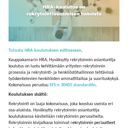
Tutustu HRA-koulutuksen esitteeseen
.
Kauppakamarin HRA, Hyväksytty rekrytoinnin asiantuntija
koulutus on luotu kehittämään yritysten rekrytoinnin
prosessia ja rekrytointi- ja henkilöstöhallinnon tehtävissä
työskentelevien henkilöiden ammattitaitoa ja suorituskykyä.
Kokonaisuus perustuu
SFS:n 30405 standardiin
.
Koulutuksen sisältö:
Rekrytointi on laaja kokonaisuus, joka koostuu useista eri
osa-alueista. Hyväksytty rekrytoinnin asiantuntija
koulutuksessa käsitellään rekrytoinnin perusaiheita.
Rekrytoinnin kivijalkana toimivat r
ekrytoinnin periaatteet