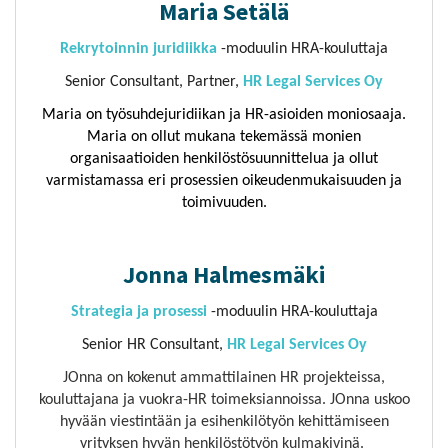
Maria Setälä
Rekrytoinnin juridiikka
-moduulin HRA-kouluttaja
Senior Consultant, Partner,
HR Legal Services Oy
Maria on työsuhdejuridiikan ja HR-asioiden moniosaaja.
Maria on ollut mukana tekemässä monien
organisaatioiden henkilöstösuunnittelua ja ollut
varmistamassa eri prosessien oikeudenmukaisuuden ja
toimivuuden.
Jonna Halmesmäki
Strategia ja prosessi
-moduulin HRA-kouluttaja
Senior HR Consultant,
HR Legal Services Oy
JOnna on kokenut ammattilainen HR projekteissa,
kouluttajana ja vuokra-HR toimeksiannoissa. JOnna uskoo
hyvään viestintään ja esihenkilötyön kehittämiseen
yrityksen hyvän henkilöstötyön kulmakivinä.