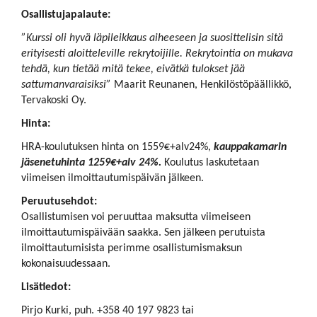
Osallistujapalaute:
”Kurssi oli hyvä läpileikkaus aiheeseen ja suosittelisin sitä
erityisesti aloitteleville rekrytoijille. Rekrytointia on mukava
tehdä, kun tietää mitä tekee, eivätkä tulokset jää
sattumanvaraisiksi”
Maarit Reunanen, Henkilöstöpäällikkö,
Tervakoski Oy.
Hinta:
HRA-koulutuksen hinta on 1559€+alv24%,
kauppakamarin
jäsenetuhinta 1259€+alv 24%.
Koulutus laskutetaan
viimeisen ilmoittautumispäivän jälkeen.
Peruutusehdot:
Osallistumisen voi peruuttaa maksutta viimeiseen
ilmoittautumispäivään saakka. Sen jälkeen perutuista
ilmoittautumisista perimme osallistumismaksun
kokonaisuudessaan.
Lisätiedot:
Pirjo Kurki, puh. +358 40 197 9823 tai