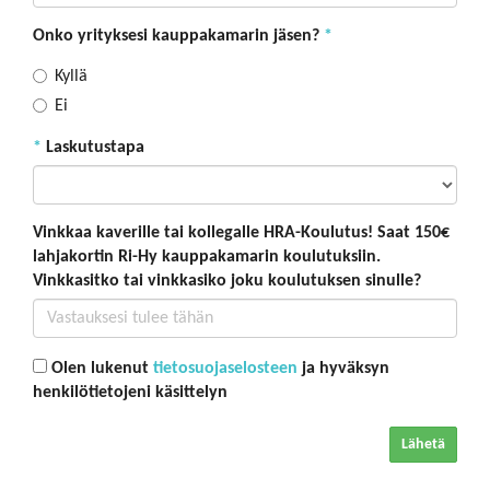
Onko yrityksesi kauppakamarin jäsen?
*
Kyllä
Ei
*
Laskutustapa
Vinkkaa kaverille tai kollegalle HRA-Koulutus! Saat 150€
lahjakortin Ri-Hy kauppakamarin koulutuksiin.
Vinkkasitko tai vinkkasiko joku koulutuksen sinulle?
Olen lukenut
tietosuojaselosteen
ja hyväksyn
henkilötietojeni käsittelyn
Lähetä