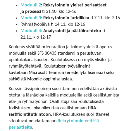
Moduuli 2
: Rekrytoinnin yleiset periaatteet
ja prosessi
ti 31.10. klo 12-16
Moduuli 3
: Rekrytoinnin juridiikka
ti 7.11. klo 9-16
Ryhmätyöpäivä ti 14.11. klo 12-16
Moduuli 4
: Analysointi ja päätöksenteko
ti
21.11. klo 12-17
Koulutus sisältää orientaation ja kolme yhteistä opetus-
moduulia sekä SFS 30405 standardiin perustuvan
opintokokonaisuuden. Koulutuksessa on myös yksilö- ja
ryhmätyötehtävä.
Koulutuksen työvälineinä
käytetään Microsoft Teamsia (ei edellytä lisenssiä) sekä
sähköistä Moodle-oppimisalustaa.
Kurssin täysipainoinen suorittaminen edellyttää aktiivista
otetta ja läsnäoloa kaikilla moduuleilla sekä osallistumista
etä- ja ryhmätyöhön. Osallistuja saa koulutuksesta
todistuksen, joka oikeuttaa osallistumaan
HRA-
sertifiointitutkintoon.
HRA-koulutuksen suorittaneet
sitoutuvat noudattamaan
Rekrytoinnin eettisiä
periaatteita
.