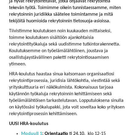
ja hyvät rekrytointitavat, jotka ohjaavat rekrytointia
tekevän työtä. Toimimme oikein tunnistaessamme, miten
r
ekrytoinnin juridiikka säätelee toimintamme ja mitä
tekijöitä huomioida rekrytoinnin tietosuoja-asioissa.
Tiivistimme koulutuksen noin kuukauden mittaiseksi,
toimme koulutuksen sisältöön ajankohtaisia
rekrytointityökaluja sekä uudistimme tutkintorakennetta.
Koulutuksemme on työelämälähtöinen, joustava ja
osallistujaystävällinen paketti rekrytointiosaamisen
ytimeen.
HRA-koulutus haastaa sinua katsomaan organisaatiosi
rekrytointiprosessia, juridisia lähtökohtia, viestintää sekä
yrityskulttuuria eri näkökulmista. Kokonaisuus tarjoaa
käytännön työkaluja rekrytoinnin kehittämiseen sekä
työelämälähtöisen tarkastelutavan. Lopputuloksena sinulla
on käytössäsi työkalupakki, jota voit soveltaa koko yrityksen
rekrytointiprosessin kehittämiseen.
​​​​​​​UUSI HRA-koulutus
Moduuli 1
: Orientaatio
ti 24.10.
klo 12-15